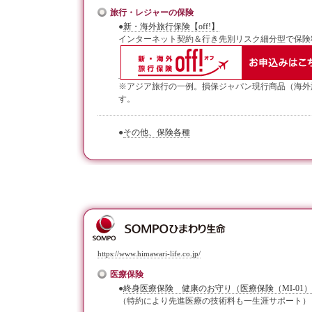
旅行・レジャーの保険
●
新・海外旅行保険【off!】
インターネット契約＆行き先別リスク細分型で保険料最
※アジア旅行の一例。損保ジャパン現行商品（海外
す。
●
その他、保険各種
https://www.himawari-life.co.jp/
医療保険
●
終身医療保険 健康のお守り（医療保険（MI-01）
（特約により先進医療の技術料も一生涯サポート）