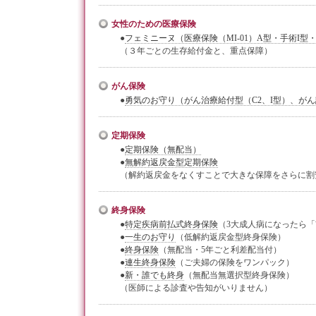
女性のための医療保険
●
フェミニーヌ（医療保険（MI-01）A型・手術I型・
（３年ごとの生存給付金と、重点保障）
がん保険
●
勇気のお守り（がん治療給付型（C2、I型）、がん
定期保険
●
定期保険（無配当）
●
無解約返戻金型定期保険
（解約返戻金をなくすことで大きな保障をさらに割
終身保険
●
特定疾病前払式終身保険
（3大成人病になったら
●
一生のお守り
（低解約返戻金型終身保険）
●
終身保険
（無配当・5年ごと利差配当付）
●
連生終身保険
（ご夫婦の保険をワンパック）
●
新・誰でも終身
（無配当無選択型終身保険）
（医師による診査や告知がいりません）