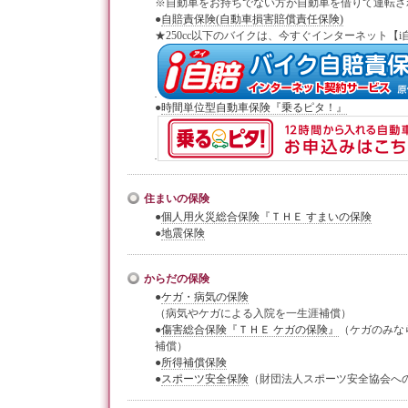
※自動車をお持ちでない方が自動車を借りて運転さ
●
自賠責保険(自動車損害賠償責任保険)
★250cc以下のバイクは、今すぐインターネット【
●
時間単位型自動車保険『乗るピタ！』
住まいの保険
●
個人用火災総合保険『ＴＨＥ すまいの保険
●
地震保険
からだの保険
●
ケガ・病気の保険
（病気やケガによる入院を一生涯補償）
●
傷害総合保険『ＴＨＥ ケガの保険』
（ケガのみな
補償）
●
所得補償保険
●
スポーツ安全保険
（財団法人スポーツ安全協会へ