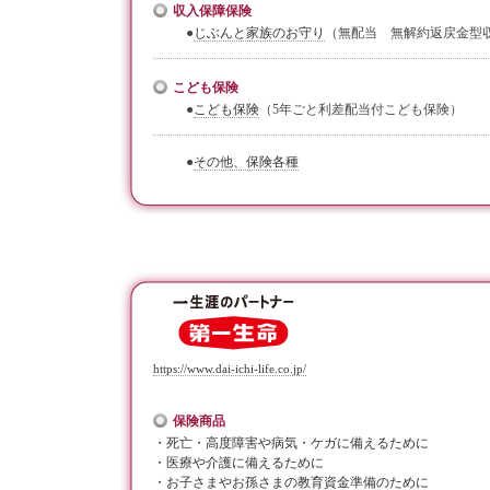
収入保障保険
●
じぶんと家族のお守り
（無配当 無解約返戻金型
こども保険
●
こども保険
（5年ごと利差配当付こども保険）
●
その他、保険各種
https://www.dai-ichi-life.co.jp/
保険商品
・死亡・高度障害や病気・ケガに備えるために
・医療や介護に備えるために
・お子さまやお孫さまの教育資金準備のために