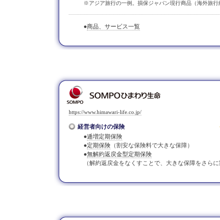
※アジア旅行の一例。損保ジャパン現行商品（海外旅行
●
商品、サービス一覧
https://www.himawari-life.co.jp/
経営者向けの保険
●
逓増定期保険
●
定期保険
（割安な保険料で大きな保障）
●
無解約返戻金型定期保険
（解約返戻金をなくすことで、大きな保障をさらに