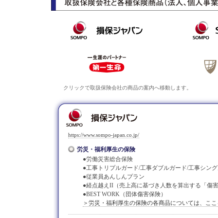
クリックで取扱保険会社の商品の案内へ移動します。
https://www.sompo-japan.co.jp/
労災・福利厚生の保険
●労働災害総合保険
●工事トリプルガード/工事ダブルガード/工事シン
●従業員あんしんプラン
●経点越えII（売上高に基づき人数を算出する「傷
●BEST WORK（団体傷害保険）
＞労災・福利厚生の保険の各商品については、ここ