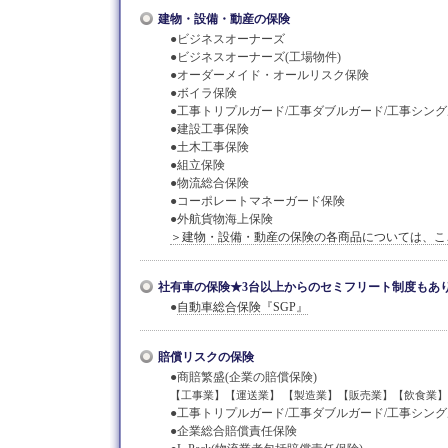
建物・設備・動産の保険
●ビジネスオーナーズ
●ビジネスオーナーズ(工場物件)
●オーダーメイド・オールリスク保険
●ボイラ保険
●工事トリプルガード/工事ダブルガード/工事シン
●建設工事保険
●土木工事保険
●組立保険
●物流総合保険
●コーポレートマネーガード保険
●外航貨物海上保険
＞建物・設備・動産の保険の各商品については、こ
社有車の保険★3台以上からのセミフリート制度もあ
●
自動車総合保険『SGP』
賠償リスクの保険
●商賠繁盛(企業の賠償保険)
【工事業】【運送業】 【製造業】【販売業】【飲食業】
●工事トリプルガード/工事ダブルガード/工事シン
●企業総合賠償責任保険