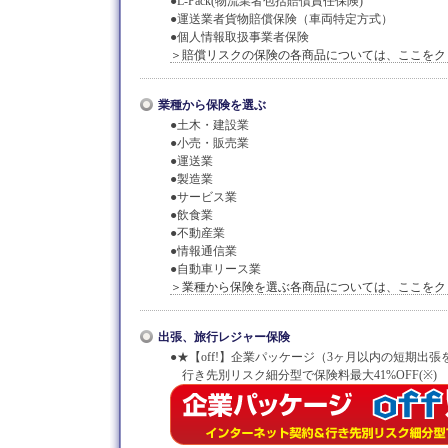
●L-Pack(物流業者包括賠償責任保険)
●運送業者貨物賠償保険（車両特定方式）
●個人情報取扱事業者保険
＞賠償リスクの保険の各商品については、ここをク
業種から保険を選ぶ
●土木・建設業
●小売・販売業
●運送業
●製造業
●サービス業
●飲食業
●不動産業
●情報通信業
●自動車リース業
＞業種から保険を選ぶ各商品については、ここをク
出張、旅行レジャー保険
●★【off!】企業パッケージ（3ヶ月以内の短期出張
行き先別リスク細分型で保険料最大41%OFF(※)